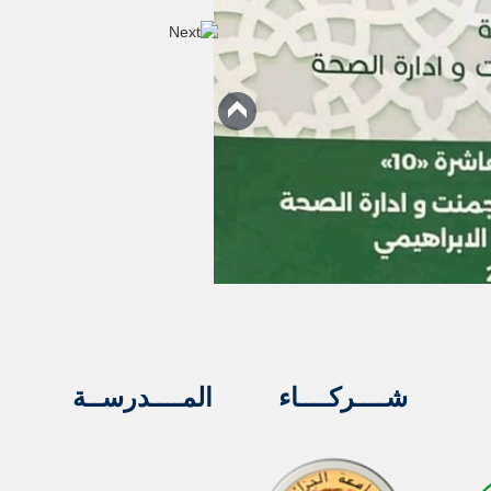
شــــركــــاء
المــــدرســة