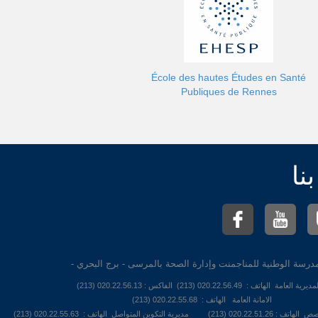
École des hautes Études en Santé
Publiques de Rennes
نا
درسة الوطنية للمناجمنت وإدارة الصحة بالمرسى - برج البحري -
ديرية العامة الهاتف : 020.22.56.49 (213) الفاكس : 020.22.56.13 (213)
الامانة العامة الهاتف : 020.22.55.68 (213)
كوين المتواصل الهاتف : 020.22.55.63 (213)