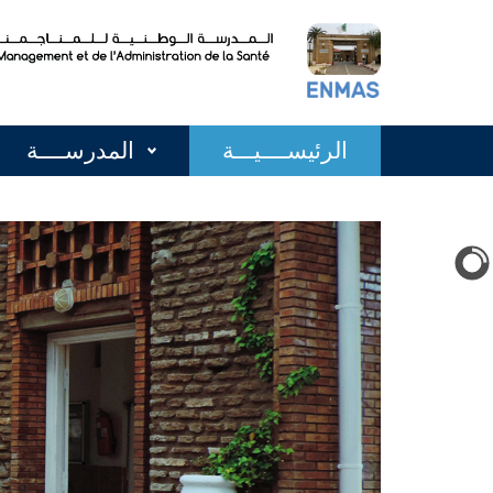
الرئيســــيـــة
المدرســــة