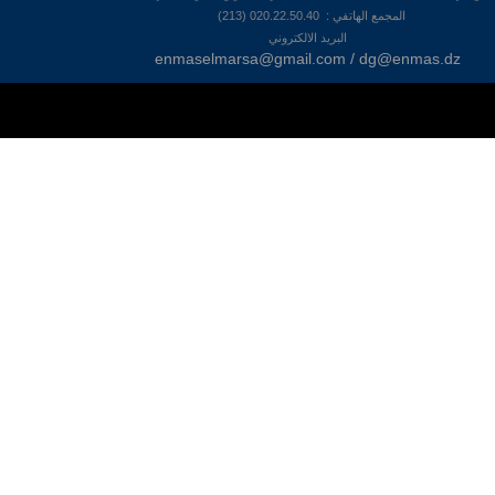
المجمع الهاتفي : 020.22.50.40 (213)
البريد الالكتروني
enmaselmarsa@gmail.com / dg@enmas.dz