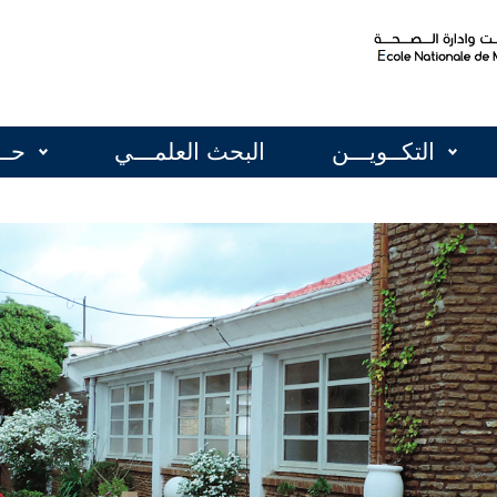
التكــويـــن
البحث العلمـــي
حــ