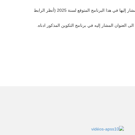
كل موظف تابع لقطاع الصحة يرغب في المشاركة في إحدى دورات التكوين المدرجة ضمن البرنامج المنشور أن يستوفي شروط التسجيل المشار إليها في هذا البرنامج المتوقع لسنة 2025 (أنظر الرابط
العنوان المشار إليه في برنامج التكوين المذكور ادناه.