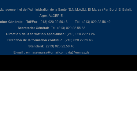
Management et de l'Administration de la Santé (E.N.M.A.S.), El-Marsa (Par Bordj-El-Bahri),
Alger, ALGERIE.
ction Générale:
Tél/Fax
(213) 020 22.56.13
Tél
(213) 020 22.56.49
Secrétariat Général:
Tél (213) 020 22.55.68
Direction de la formation spécialisée:
(213) 020 22.51.26
Direction de la formation continue:
(213) 020 22.55.63
Standard:
(213) 020 22.50.40
E-mail
:
enmaselmarsa@gmail.com
/
dg@enmas.dz