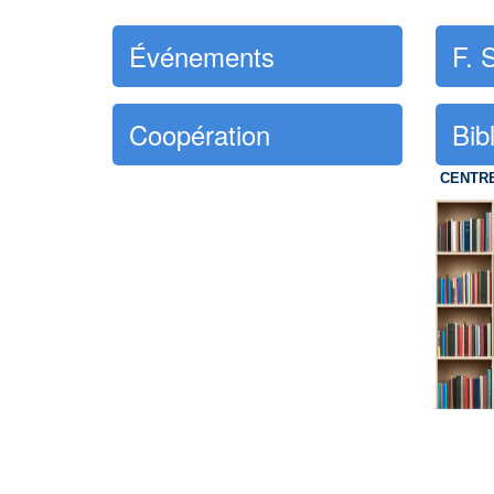
Événements
F. 
Coopération
Bib
CENTR