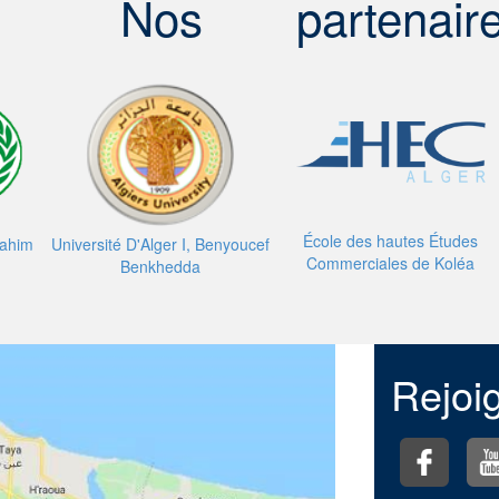
Nos
partenair
École des hautes Études
brahim
Université D'Alger I, Benyoucef
Commerciales de Koléa
Benkhedda
Rejoi