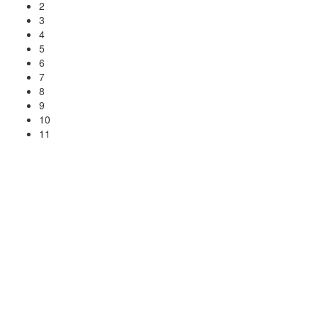
2
3
4
5
6
7
8
9
10
11
Prolongation de la date de
dépôt de dossiers de