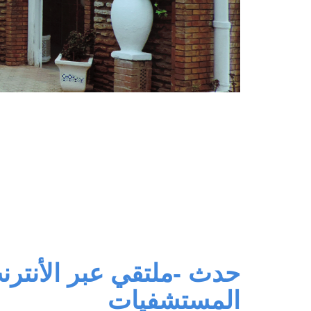
حدث -ملتقي عبر الأنترن
المستشفيات