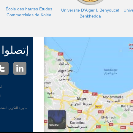
École des hautes Études
Université D'Alger I, Benyoucef
Unive
Commerciales de Koléa
Benkhedda
إتصلوا ب
ا -
ال)
مديرية التكوين المتخصص الهاتف : 020.22.51.26 (213) مديرية ال)