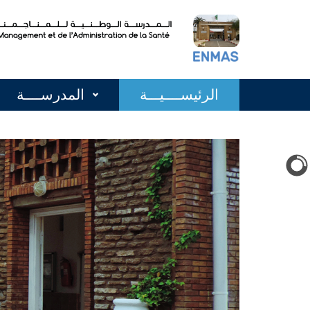
الرئيســــيـــة
المدرســــة