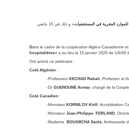
 للموارد البشرية في المستشفيات
» و ذلك في 15 جانفي
D
ans le cadre de la coopération Algéro-Canadienne et 
hospitalières»
a eu lieu le 15 janvier 2025 de 14h00
Ont animé ce webinaire :
Coté Algérien
:
-Professeur
KECHAD Rabah
, Professor at 
-Dr
GUENOUNE Aomar
, chargé de la Coop
Coté Canadien
:
-Monsieur
KORNILOV Kirill
, Accréditation 
-Monsieur
Jean-Philippe FERLAND
, Direc
-Madame
BOUABCHA Saida
, Ambassade d