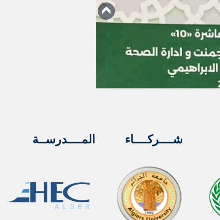
شــــركــــاء
المــــدرســة