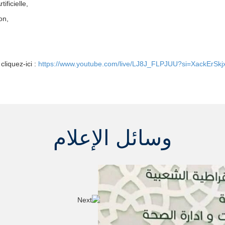
ificielle,
on,
liquez-ici :
https://www.youtube.com/live/LJ8J_FLPJUU?si=XackErSkj
وسائل الإعلام