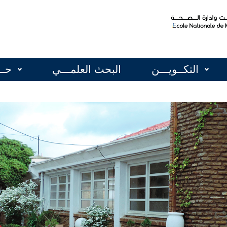
التكــويـــن
البحث العلمـــي
حــ